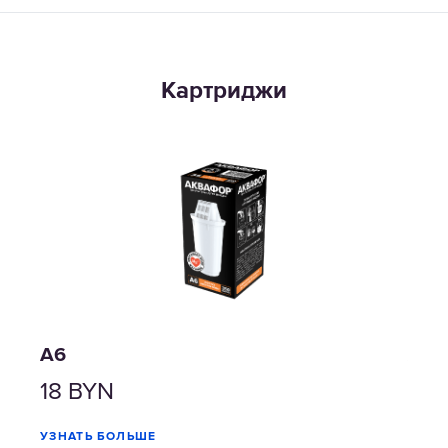
Картриджи
А6
А7
18
BYN
17
УЗНАТЬ БОЛЬШЕ
УЗНА