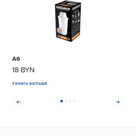
А6
А6 
18
BYN
33
УЗНАТЬ БОЛЬШЕ
УЗНА