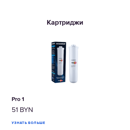
Картриджи
DWM-
Pro 1
Pro 
 2-
51
BYN
50
УЗНАТЬ БОЛЬШЕ
УЗНА